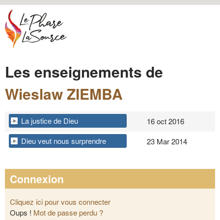
Aller au contenu principal
Le
Phare /
La
Les enseignements de
Source
Media
Wieslaw ZIEMBA
La justice de Dieu
16 oct 2016
Dieu veut nous surprendre
23 Mar 2014
Connexion
Cliquez ici pour vous connecter
Oups !
Mot de passe perdu ?